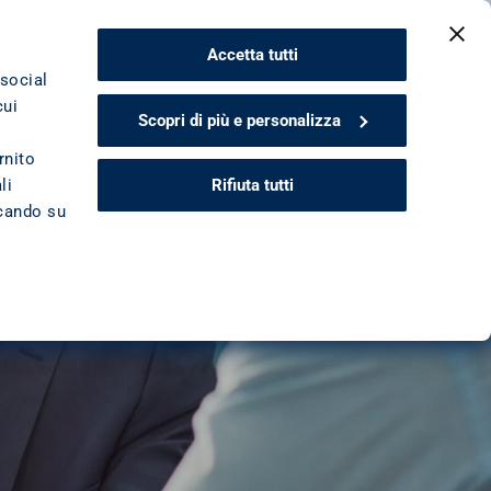
CONTATTACI
Accetta tutti
 social
cui
Scopri di più e personalizza
rnito
Rifiuta tutti
li
ccando su