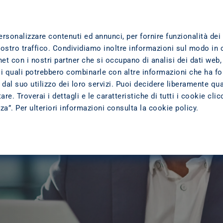
TTI
DOVE SIAMO
TRASPARENZA
L'AZIENDA
ersonalizzare contenuti ed annunci, per fornire funzionalità dei
alle 
nostro traffico. Condividiamo inoltre informazioni sul modo in 
ernet con i nostri partner che si occupano di analisi dei dati web,
 i quali potrebbero combinarle con altre informazioni che ha fo
dal suo utilizzo dei loro servizi. Puoi decidere liberamente qua
emplici 
lle tue 
re. Troverai i dettagli e le caratteristiche di tutti i cookie cli
zza”. Per ulteriori informazioni consulta la
cookie policy
.