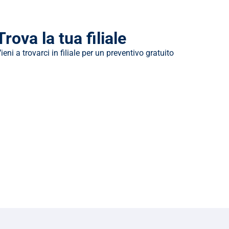
Trova la tua filiale
ieni a trovarci in filiale per un preventivo gratuito
Filiale di Acireale: finanziamenti, 
prestiti e cessione del quinto
Indicazioni 
Via Antonino Scalia, 11-13
stradali
Acireale
95024
Maggiori informazioni
Filiale di Agrigento: finanziamenti, 
prestiti e cessione del quinto
Indicazioni 
Via Imera, 131
stradali
Agrigento
92100
Maggiori informazioni