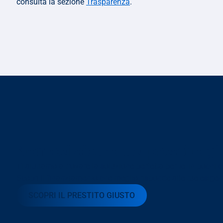
consulta la sezione 
Trasparenza
.
Non sei sicuro del prestito g
Ti aiutiamo a trovare la soluzione perfetta per te, in pochi cl
Scopri il finanziamento che meglio risponde alle tue esigen
SCOPRI IL PRESTITO GIUSTO