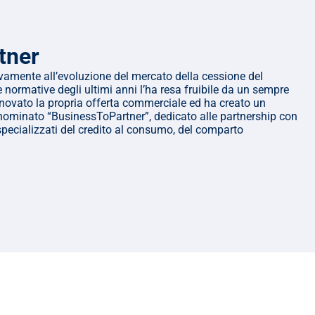
Filiale di Alba: finanziamenti, prestiti 
e cessione del quinto
Indicazioni 
Corso Giacomo Matteotti, 16/A
stradali
tner
Alba
12051
Maggiori informazioni
mente all’evoluzione del mercato della cessione del 
 normative degli ultimi anni l’ha resa fruibile da un sempre 
novato la propria offerta commerciale ed ha creato un 
nominato “BusinessToPartner”, dedicato alle partnership con 
Filiale di Alessandria: finanziamenti, 
ri specializzati del credito al consumo, del comparto 
prestiti e cessione del quinto
Indicazioni 
Via Borgo Città Nuova, 5
stradali
Alessandria
15100
Maggiori informazioni
Filiale di Ancona: finanziamenti, 
prestiti e cessione del quinto
Indicazioni 
C.so Stamira, 25-27
stradali
Ancona
60125
Maggiori informazioni