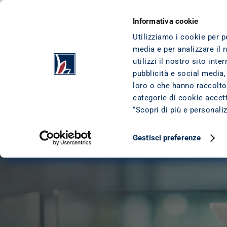
VAI AL CONTENUTO
VAI AL FOOTER
CESSIONE DEL QUINTO
I NOSTRI PRODO
Informativa cookie
Utilizziamo i cookie per p
Scopri la soluzione più adatta 
media e per analizzare il 
utilizzi il nostro sito int
tue esigenze
pubblicità e social media,
loro o che hanno raccolto 
Siamo qui per aiutarti a trovare la soluzione ideale in pochi s
passaggi. Scopri il prodotto finanziario che meglio risponde a
categorie di cookie accetta
esigenze.
“Scopri di più e personali
SCOPRI IL PRESTITO GIUSTO
Gestisci preferenze