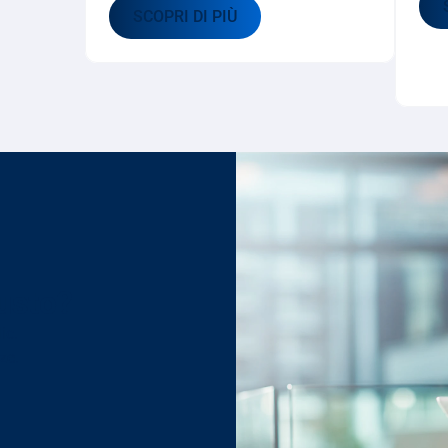
SCOPRI DI PIÙ
iusto?
ic. 
ze.