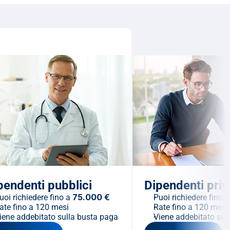
pendenti pubblici
Dipendenti priv
75.000 €
uoi richiedere fino a 
Puoi richiedere fino a
ate fino a 120 mesi
Rate fino a 120 mesi
iene addebitato sulla busta paga
Viene addebitato sul