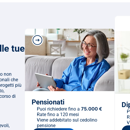
le tue 
o non 
onali che 
rogetti più 
o, 
corso di 
Pensionati
Di
75.000 €
Puoi richiedere fino a 
P
Rate fino a 120 mesi
R
Viene addebitato sul cedolino 
V
voli, 
pensione