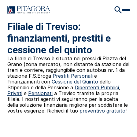
VAI AL CONTENUTO
VAI AL FOOTER
HOME
/
DOVE SIAMO
/
FILIALE DI TREVISO
Filiale di Treviso: 
finanziamenti, prestiti e 
cessione del quinto
La filiale di Treviso è situata nei pressi di Piazza del 
Grano (zona mercato), non distante da stazione dei 
treni e corriere, raggiungibile con autobus nr. 1 da 
stazione F.S.Eroga 
Prestiti Personali
 e 
Finanziamenti con 
Cessione del Quinto
 dello 
Stipendio e della Pensione a 
Dipententi Pubblici
, 
Privati
 e 
Pensionati
 a Treviso
 tramite la propria 
filiale. I nostri agenti vi seguiranno per la scelta 
della soluzione finanziaria migliore per soddisfare le 
vostre esigenze. Richiedi il tuo 
preventivo gratuito
!