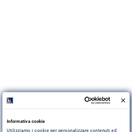
Indirizzo
:
Via Santa Caterina, 47
31100
Treviso
Informativa cookie
Indicazioni stradali
Utilizziamo i cookie per personalizzare contenuti ed