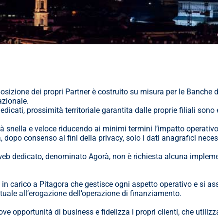
zione dei propri Partner è costruito su misura per le Banche del t
nazionale.
cati, prossimità territoriale garantita dalle proprie filiali so
 snella e veloce riducendo ai minimi termini l’impatto operativo pe
dopo consenso ai fini della privacy, solo i dati anagrafici necess
 web dedicato, denominato Agorà, non è richiesta alcuna impleme
in carico a Pitagora che gestisce ogni aspetto operativo e si ass
ale all’erogazione dell’operazione di finanziamento.
ve opportunità di business e fidelizza i propri clienti, che util