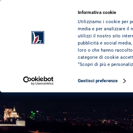
VAI AL CONTENUTO
VAI AL FOOTER
CESSIONE DEL QUINTO
I NOSTRI PRODO
Informativa cookie
Utilizziamo i cookie per p
media e per analizzare il 
HOME
/
AZIENDA
/
BUSINESS TO PARTNER
/
SEI UNA BANCA
utilizzi il nostro sito int
pubblicità e social media,
loro o che hanno raccolto 
categorie di cookie accetta
“Scopri di più e personali
Gestisci preferenze