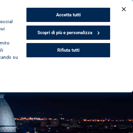
CONTATTACI
Accetta tutti
 social
cui
Scopri di più e personalizza
rnito
Rifiuta tutti
li
ccando su