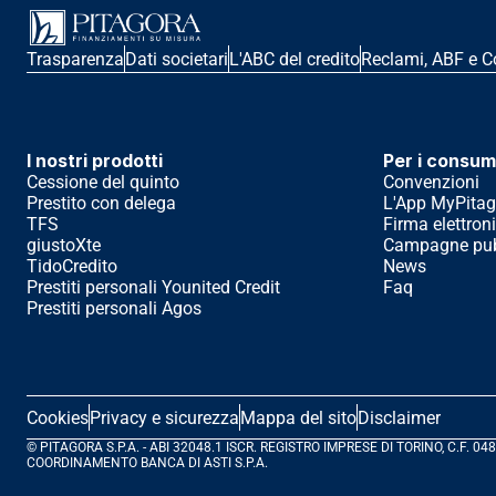
Trasparenza
Dati societari
L'ABC del credito
Reclami, ABF e C
I nostri prodotti
Per i consum
Cessione del quinto
Convenzioni
Prestito con delega
L'App MyPitag
TFS
Firma elettron
giustoXte
Campagne pubb
TidoCredito
News
Prestiti personali Younited Credit
Faq
Prestiti personali Agos
Cookies
Privacy e sicurezza
Mappa del sito
Disclaimer
© PITAGORA S.P.A. - ABI 32048.1 ISCR. REGISTRO IMPRESE DI TORINO, C.F.
COORDINAMENTO BANCA DI ASTI S.P.A.