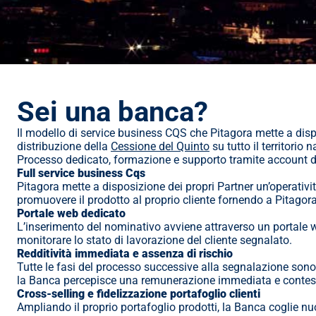
Sei una banca?
Il modello di service business CQS che Pitagora mette a disposi
distribuzione della 
Cessione del Quinto
 su tutto il territorio 
Processo dedicato, formazione e supporto tramite account dedi
Full service business Cqs
Pitagora mette a disposizione dei propri Partner un’operatività
promuovere il prodotto al proprio cliente fornendo a Pitagora, 
Portale web dedicato
L’inserimento del nominativo avviene attraverso un portale
monitorare lo stato di lavorazione del cliente segnalato.
Redditività immediata e assenza di rischio
Tutte le fasi del processo successive alla segnalazione sono 
la Banca percepisce una remunerazione immediata e contestu
Cross-selling e fidelizzazione portafoglio clienti
Ampliando il proprio portafoglio prodotti, la Banca coglie nuo