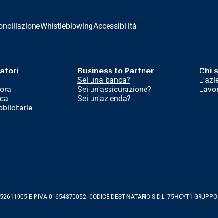
onciliazione
Whistleblowing
Accessibilità
atori
Business to Partner
Chi 
Sei una banca?
L'azi
ora
Sei un'assicurazione?
Lavor
ica
Sei un'azienda?
licitarie
 04852611005 E P.IVA 01654870052- CODICE DESTINATARIO S.D.L. 75HCYT1 GRUPPO