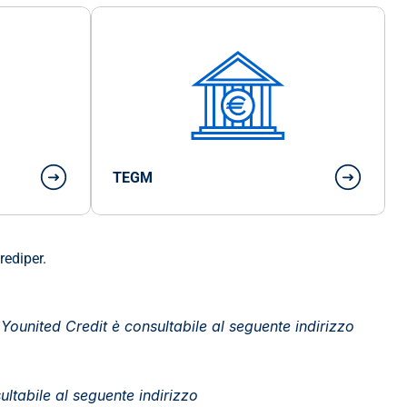
TEGM
rediper.
L’informativa precontrattuale, ai sensi della normativa sulla trasparenza, relativa ai prestiti personali Pitagora by Younited Credit è consultabile al seguente indirizzo 
L’informativa precontrattuale, ai sensi della normativa sulla trasparenza, relativa ai prestiti personali Agos è consultabile al seguente indirizzo 