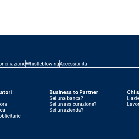
onciliazione
Whistleblowing
Accessibilità
atori
Business to Partner
Chi 
Sei una banca?
L'azi
ora
Sei un'assicurazione?
Lavor
ica
Sei un'azienda?
licitarie