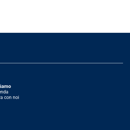
siamo
enda
a con noi