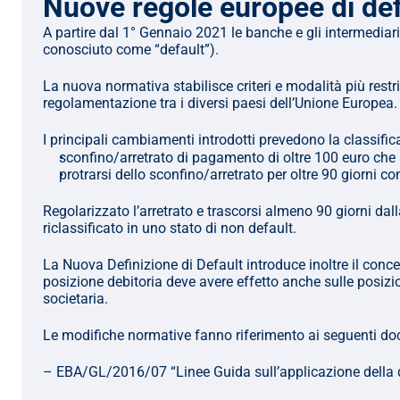
Nuove regole europee di defi
A partire dal 1° Gennaio 2021 le banche e gli intermediari
conosciuto come “default”).
La nuova normativa stabilisce criteri e modalità più restrit
regolamentazione tra i diversi paesi dell’Unione Europea.
I principali cambiamenti introdotti prevedono la classific
sconfino/arretrato di pagamento di oltre 100 euro che r
protrarsi dello sconfino/arretrato per oltre 90 giorni co
Regolarizzato l’arretrato e trascorsi almeno 90 giorni dalla 
riclassificato in uno stato di non default.
La Nuova Definizione di Default introduce inoltre il conce
posizione debitoria deve avere effetto anche sulle posizion
societaria.
Le modifiche normative fanno riferimento ai seguenti do
– EBA/GL/2016/07 “Linee Guida sull’applicazione della de