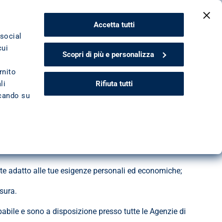
CONTATTACI
Accetta tutti
 social
cui
Scopri di più e personalizza
rnito
informazione corretta, comprensibile ed esauriente sui servizi 
Rifiuta tutti
li
ccando su
e dei rischi nonché all’Arbitro Bancario Finanziario;
nte adatto alle tue esigenze personali ed economiche;
usura.
bile e sono a disposizione presso tutte le Agenzie di 