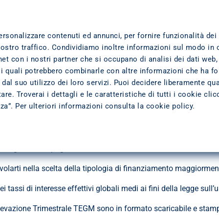
TTI
DOVE SIAMO
TRASPARENZA
L'AZIENDA
ersonalizzare contenuti ed annunci, per fornire funzionalità dei
nostro traffico. Condividiamo inoltre informazioni sul modo in 
ernet con i nostri partner che si occupano di analisi dei dati web,
 i quali potrebbero combinarle con altre informazioni che ha fo
 bancari e finanziari persegue l’obiettivo di fornire ai clienti un’
dal suo utilizzo dei loro servizi. Puoi decidere liberamente qua
re. Troverai i dettagli e le caratteristiche di tutti i cookie cli
zza”. Per ulteriori informazioni consulta la
cookie policy
.
menti di trasparenza dell’offerta a te dedicata.
a delegazione di pagamento, al credito ai consumatori, alla central
gevolarti nella scelta della tipologia di finanziamento maggiorme
i tassi di interesse effettivi globali medi ai fini della legge sull’
levazione Trimestrale TEGM sono in formato scaricabile e stampa