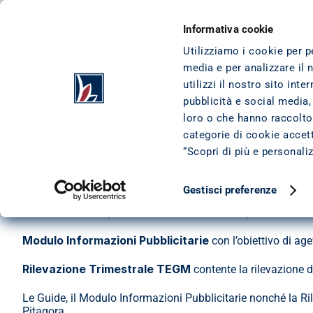
VAI AL CONTENUTO
VAI AL FOOTER
CESSIONE DEL QUINTO
I NOSTRI PRODO
Informativa cookie
Utilizziamo i cookie per p
media e per analizzare il 
HOME
/
TRASPARENZA
Trasparenza
utilizzi il nostro sito int
pubblicità e social media,
La disciplina sulla trasparenza e sulle operazioni dei servizi
loro o che hanno raccolto 
bancari e finanziari proposti.
categorie di cookie accetta
“Scopri di più e personali
In questa sezione, pertanto, sono contenuti i principali docu
Ti mettiamo a disposizione i seguenti documenti:
Gestisci preferenze
Guide
 relative al prodotto della cessione del quinto e dell
Modulo Informazioni Pubblicitarie
 con l’obiettivo di a
Rilevazione Trimestrale TEGM
 contente la rilevazione de
Le Guide, il Modulo Informazioni Pubblicitarie nonché la Ri
Pitagora.