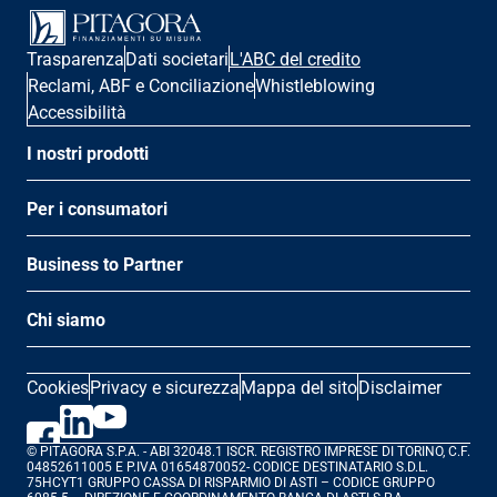
Trasparenza
Dati societari
L'ABC del credito
Reclami, ABF e Conciliazione
Whistleblowing
Accessibilità
I nostri prodotti
Per i consumatori
Business to Partner
Chi siamo
Cookies
Privacy e sicurezza
Mappa del sito
Disclaimer
© PITAGORA S.P.A. - ABI 32048.1 ISCR. REGISTRO IMPRESE DI TORINO, C.F. 
04852611005 E P.IVA 01654870052- CODICE DESTINATARIO S.D.L. 
75HCYT1 GRUPPO CASSA DI RISPARMIO DI ASTI – CODICE GRUPPO 