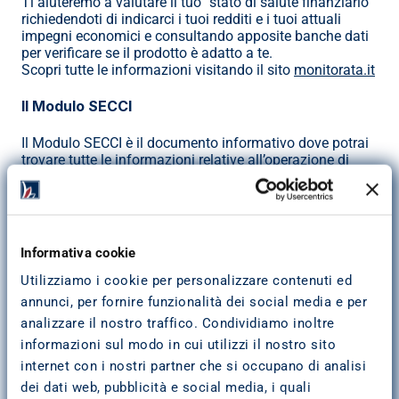
Ti aiuteremo a valutare il tuo “stato di salute finanziario” 
richiedendoti di indicarci i tuoi redditi e i tuoi attuali 
impegni economici e consultando apposite banche dati 
per verificare se il prodotto è adatto a te.
Scopri tutte le informazioni visitando il sito 
monitorata.it
Il Modulo SECCI
Il Modulo SECCI è il documento informativo dove potrai 
trovare tutte le informazioni relative all’operazione di 
finanziamento che ti è stata proposta, come l’importo 
richiesto, il tasso d’interesse, il TAEG, la durata, l’importo 
della singola rata.
Puoi ricevere il Modulo SECCI, senza alcun costo 
aggiuntivo, dalla nostra Rete di vendita prima della 
Informativa cookie
sottoscrizione del contratto al fine di valutare tutte le 
condizioni e i vantaggi di un finanziamento con noi.
Utilizziamo i cookie per personalizzare contenuti ed
Consulta il 
Modulo SECCI Pubblicitario 
annunci, per fornire funzionalità dei social media e per
analizzare il nostro traffico. Condividiamo inoltre
Cosa succede in caso di perdita di lavoro?
informazioni sul modo in cui utilizzi il nostro sito
internet con i nostri partner che si occupano di analisi
Se perdi il lavoro e non riesci più a pagare le rate, 
Pitagora richiederà al tuo datore di lavoro di 
dei dati web, pubblicità e social media, i quali