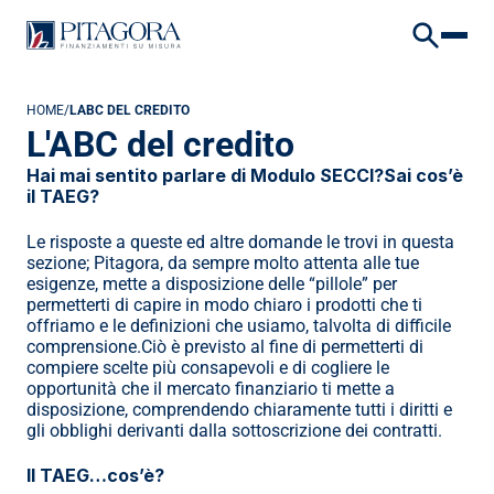
VAI AL CONTENUTO
VAI AL FOOTER
HOME
/
LABC DEL CREDITO
L'ABC del credito
Hai mai sentito parlare di Modulo SECCI?Sai cos’è 
il TAEG?
Le risposte a queste ed altre domande le trovi in questa 
sezione; Pitagora, da sempre molto attenta alle tue 
esigenze, mette a disposizione delle “pillole” per 
permetterti di capire in modo chiaro i prodotti che ti 
offriamo e le definizioni che usiamo, talvolta di difficile 
comprensione.Ciò è previsto al fine di permetterti di 
compiere scelte più consapevoli e di cogliere le 
opportunità che il mercato finanziario ti mette a 
disposizione, comprendendo chiaramente tutti i diritti e 
gli obblighi derivanti dalla sottoscrizione dei contratti.
Il TAEG…cos’è?