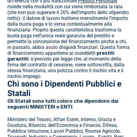
differenza con il più tradizionale 
Prestito Personale
risiede nella modalità con cui viene rimborsata la rata 
(che non può superare il 20% dell’importo dello stipendio 
netto): il datore di lavoro trattiene mensilmente l’importo 
dalla busta paga e lo versa contestualmente alla 
finanziaria. Proprio questa caratteristica trasforma la 
busta paga nell’unica reale garanzia del prestito e 
permette la concessione del finanziamento anche a chi, 
in passato, abbia avuto disguidi finanziari. Questa forma 
prestiti 
di finanziamento appartiene ai cosiddetti 
garantiti
: è previsto per legge che, al momento della 
firma del contratto di cessione, viene sottoscritta, dalla 
stessa finanziaria, una polizza contro il rischio vita e il 
rischio impiego.
Chi sono i Dipendenti Pubblici e 
Statali
Gli Statali sono tutti coloro che dipendono dai 
seguenti MINISTERI o ENTI
:
Ministero del Tesoro, Affari Esteri, Interno, Grazia e 
Giustizia, Bilancio, dell’Economia e Finanze, Difesa, 
Pubblica Istruzione, Lavori Pubblici, Risorse Agricole, 
Trasporti, Industria e Commercio, Lavoro,  Sanità, Beni 