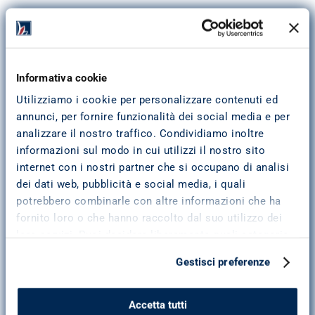
Per informazioni utili ad effettuare scelte di credito 
consapevoli, consulta la sezione 
Trasparenza
.
Come richiedere la Cessione del 
Informativa cookie
Quinto dello stipendio?
Utilizziamo i cookie per personalizzare contenuti ed
Chi può far richiesta
annunci, per fornire funzionalità dei social media e per
Tutti i lavoratori dipendenti di aziende pubbliche o statali 
analizzare il nostro traffico. Condividiamo inoltre
che abbiano i seguenti requisiti:
informazioni sul modo in cui utilizzi il nostro sito
Età compresa tra i 18 e i 57 anni
internet con i nostri partner che si occupano di analisi
Residenti in Italia
dei dati web, pubblicità e social media, i quali
Contratto d’assunzione a tempo indeterminato
potrebbero combinarle con altre informazioni che ha
Come far richiesta
fornito loro o che hanno raccolto dal suo utilizzo dei
loro servizi. Puoi decidere liberamente quali categorie
Compila il form di richiesta preventivo e porta con te in 
di cookie accettare. Troverai i dettagli e le
filiale i seguenti documenti:
Gestisci preferenze
caratteristiche di tutti i cookie cliccando su “Scopri di
Documento d’identità valido
Codice fiscale (tessera sanitaria)
più e personalizza”. Per ulteriori informazioni consulta
Ultima busta paga
la
cookie policy
.
Accetta tutti