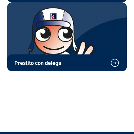
C.so Stamira, 25-27
stradali
Ancona
60125
Maggiori informazioni
Filiale di Asti: finanziamenti, prestiti 
e cessione del quinto
Indicazioni 
Corso Torino 125
stradali
Asti
14100
Maggiori informazioni
Prestito con delega
Filiale di Avellino: Finanziamenti, 
Prestiti e Cessione del quinto
Indicazioni 
Via Nazionale, 134
stradali
Avellino
83013
Maggiori informazioni
Filiale di Bari: finanziamenti, prestiti 
e cessione del quinto
Indicazioni 