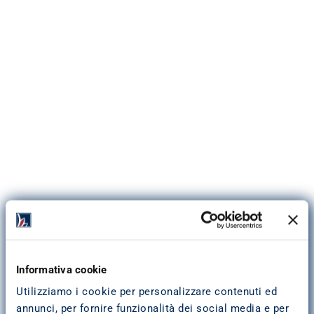
Indirizzo
:
Corso Amedeo di Savoia, 214/F - Centro Direzionale Is. G
80136
Napoli
Indicazioni stradali
Informativa cookie
081 3722302
Tel:
Utilizziamo i cookie per personalizzare contenuti ed
Fax:
081 7707339
annunci, per fornire funzionalità dei social media e per
ag.napoli@pitagoraspa.it
Email: