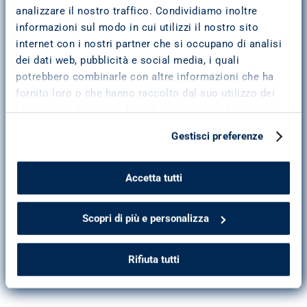
analizzare il nostro traffico. Condividiamo inoltre
informazioni sul modo in cui utilizzi il nostro sito
FATTI CONTATTARE
internet con i nostri partner che si occupano di analisi
Lunedì
09:00-13:00 14:30-18:30
dei dati web, pubblicità e social media, i quali
potrebbero combinarle con altre informazioni che ha
Martedì
09:00-13:00 14:30-18:30
fornito loro o che hanno raccolto dal suo utilizzo dei
Mercoledì
09:00-13:00 14:30-18:30
loro servizi. Puoi decidere liberamente quali categorie
di cookie accettare. Troverai i dettagli e le
Giovedì
09:00-13:00 14:30-18:30
Gestisci preferenze
caratteristiche di tutti i cookie cliccando su “Scopri di
più e personalizza”. Per ulteriori informazioni consulta
Venerdì
09:00-13:00 14:30-18:30
la
cookie policy
.
Accetta tutti
Sabato
Chiuso
Domenica
Chiuso
Scopri di più e personalizza
Si riceve su appuntamento in orari e giorni diversi da 
quelli di apertura.
Rifiuta tutti