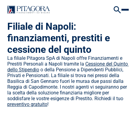
VAI AL CONTENUTO
VAI AL FOOTER
HOME
/
DOVE SIAMO
/
FILIALE DI NAPOLI
Filiale di Napoli: 
finanziamenti, prestiti e 
cessione del quinto
La filiale Pitagora SpA di Napoli offre Finanziamenti e 
Prestiti Personali a Napoli tramite la 
Cessione del Quinto 
dello Stipendio
 o della Pensione a Dipendenti Pubblici, 
Privati e Pensionati. La filiale si trova nei pressi della 
Basilica di San Gennaro fuori le muraa due passi dalla 
Reggia di Capodimonte. I nostri agenti vi seguiranno per 
la scelta della soluzione finanziaria migliore per 
soddisfare le vostre esigenze di Prestito. Richiedi il tuo 
preventivo gratuito
!