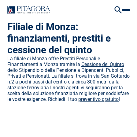
VAI AL CONTENUTO
VAI AL FOOTER
HOME
/
DOVE SIAMO
/
FILIALE DI MONZA
Filiale di Monza: 
finanziamenti, prestiti e 
cessione del quinto
La filiale di Monza offre Prestiti Personali e 
Finanziamenti a Monza tramite la 
Cessione del Quinto
dello Stipendio o della Pensione a Dipendenti Pubblici, 
Privati e 
Pensionati
. La filiale si trova in via San Gottardo 
n.2 a pochi passi dal centro e a circa 800 metri dalla 
stazione ferroviaria.I nostri agenti vi seguiranno per la 
scelta della soluzione finanziaria migliore per soddisfare 
le vostre esigenze. Richiedi il tuo 
preventivo gratuito
!