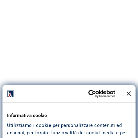
Indirizzo
:
Via S. Gottardo, 2
20900
Monza
Indicazioni stradali
Informativa cookie
039 3900365
Tel:
Fax:
039 2301458
Utilizziamo i cookie per personalizzare contenuti ed
ag.monza@pitagoraspa.it
Email:
annunci, per fornire funzionalità dei social media e per