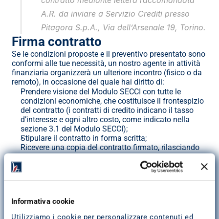
contratto mediante lettera raccomandata 
A.R. da inviare a Servizio Crediti presso 
Pitagora S.p.A., Via dell’Arsenale 19, Torino.
Firma contratto
Se le condizioni proposte e il preventivo presentato sono 
conformi alle tue necessità, un nostro agente in attività 
finanziaria organizzerà un ulteriore incontro (fisico o da 
remoto), in occasione del quale hai diritto di:
Prendere visione del Modulo SECCI con tutte le 
condizioni economiche, che costituisce il frontespizio 
del contratto (i contratti di credito indicano il tasso 
d’interesse e ogni altro costo, come indicato nella 
sezione 3.1 del Modulo SECCI);
Stipulare il contratto in forma scritta;
Ricevere una copia del contratto firmato, rilasciando 
attestazione di avvenuta consegna dello stesso;
Non avere condizioni contrattuali sfavorevoli rispetto 
a quelle indicate nel Modulo SECCI consegnato nella 
fase precontrattuale.
Informativa cookie
 In esecuzione del contratto sottoscritto, previa verifica 
della documentazione propedeutica alla liquidazione 
Utilizziamo i cookie per personalizzare contenuti ed