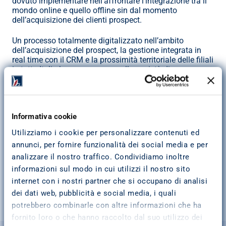
dovuto implementare nell’affrontare l’integrazione tra il 
mondo online e quello offline sin dal momento 
dell’acquisizione dei clienti prospect.
Un processo totalmente digitalizzato nell’ambito 
dell’acquisizione del prospect, la gestione integrata in 
real time con il CRM e la prossimità territoriale delle filiali 
in tutta Italia hanno permesso alla società di 
incrementare in modo considerevole l’ingaggio dei 
prospect (diminuendo in modo considerevole il CPA) e 
trasformarli in clienti garantendo un livello di 
soddisfazione degli stessi tra i più elevati nel settore del 
Informativa cookie
lending (NPS 64,23%).
Utilizziamo i cookie per personalizzare contenuti ed
“I risultati ottenuti, il continuo ascolto del cliente e 
annunci, per fornire funzionalità dei social media e per
dei suoi bisogni – afferma Paolo Rossi – sono l’inizio 
di un percorso che abbiamo programmato nello 
analizzare il nostro traffico. Condividiamo inoltre
sviluppo del digitale che deve esser 
informazioni sul modo in cui utilizzi il nostro sito
necessariamente, secondo la nostra visione, vicino 
internet con i nostri partner che si occupano di analisi
al modo offline e dell’attività face to face della 
dei dati web, pubblicità e social media, i quali
nostra rete periferica”.
potrebbero combinarle con altre informazioni che ha
Visita il profilo LinkedIn
fornito loro o che hanno raccolto dal suo utilizzo dei