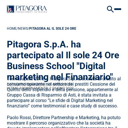
To embed a website or widget, add it to the properties panel.
VAI AL CONTENUTO
VAI AL FOOTER
HOME
/
NEWS
/
PITAGORA AL IL SOLE 24 ORE
Pitagora S.p.A. ha 
partecipato al Il sole 24 Ore 
Business School "Digital 
marketing nel Finanziario"
Torino, aprile 2018 – Pitagora S.p.A., società di credito al 
consumo operante nel settore dei prestiti Cessione del 
DATA DI PUBBLICAZIONE: 
23 APRILE 2018
ULTIMO AGGIORNAMENTO: 
2 GIUGNO 2020
Quinto dello stipendio e della pensione, appartenente al 
Gruppo Cassa di Risparmio di Asti, è stata invitata a 
partecipare al corso “Le sfide di Digital Marketing nel 
finanziario” come testimonial e case study di successo.
Paolo Rossi, Direttore Partnership e Marketing, ha potuto 
mostrare il percorso organizzativo che la società ha 