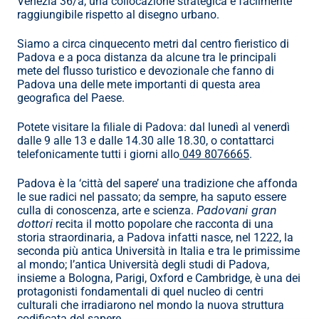
Venezia 36/a, una collocazione strategica e facilmente 
raggiungibile rispetto al disegno urbano.
Siamo a circa cinquecento metri dal centro fieristico di 
Padova e a poca distanza da alcune tra le principali 
mete del flusso turistico e devozionale che fanno di 
Padova una delle mete importanti di questa area 
geografica del Paese.
Potete visitare la filiale di Padova: dal lunedì al venerdì 
dalle 9 alle 13 e dalle 14.30 alle 18.30, o contattarci 
telefonicamente tutti i giorni allo
 049 8076665
.
Padova è la ‘città del sapere’ una tradizione che affonda 
le sue radici nel passato; da sempre, ha saputo essere 
Padovani gran 
culla di conoscenza, arte e scienza. 
dottori
 recita il motto popolare che racconta di una 
storia straordinaria, a Padova infatti nasce, nel 1222, la 
seconda più antica Università in Italia e tra le primissime 
al mondo; l’antica Università degli studi di Padova, 
insieme a Bologna, Parigi, Oxford e Cambridge, è una dei 
protagonisti fondamentali di quel nucleo di centri 
culturali che irradiarono nel mondo la nuova struttura 
codificata del sapere.