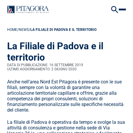
To embed a website or widget, add it to the properties panel.
VAI AL CONTENUTO
VAI AL FOOTER
HOME
/
NEWS
/
LA FILIALE DI PADOVA E IL TERRITORIO
La Filiale di Padova e il 
territorio
DATA DI PUBBLICAZIONE: 
16 SETTEMBRE 2019
ULTIMO AGGIORNAMENTO: 
2 GIUGNO 2020
Anche nell’area Nord Est Pitagora è presente con le sue 
filiali, sempre con la volontà di garantire una 
articolazione territoriale capillare e offrire, grazie alla 
competenza dei propri consulenti, soluzioni di 
finanziamento personalizzate sulle specifiche necessità 
del cliente.
La filiale di Padova è operativa da tempo e svolge la sua 
attività di consulenza e gestione nella sede di Via 