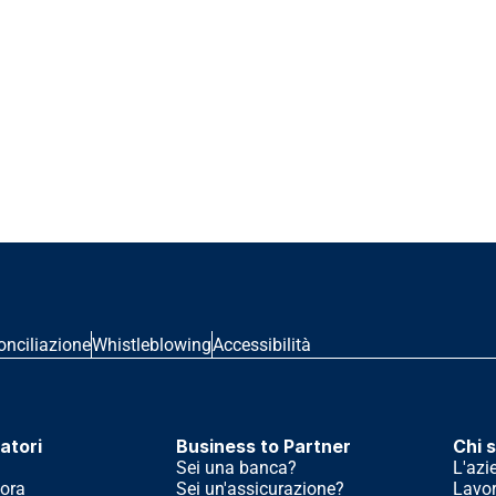
onciliazione
Whistleblowing
Accessibilità
atori
Business to Partner
Chi 
Sei una banca?
L'azi
ora
Sei un'assicurazione?
Lavor