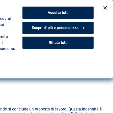
CONTATTACI
Accetta tutti
 social
cui
Scopri di più e personalizza
re
rnito
Rifiuta tutti
li
ccando su
garantire un cuscinetto nel passaggio verso la pensione, con 
differenza tra TFR e TFS
 e quale indennità conviene per i 
do si conclude un rapporto di lavoro. Questa indennità è 