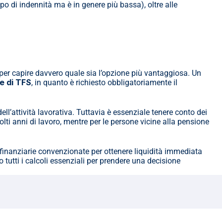
 (per il TFR si applica un’aliquota media sugli ultimi 5 anni, per il TFS dipende dal tipo di indennità ma è in genere più bassa), oltre alle 
 per capire davvero quale sia l’opzione più vantaggiosa. Un 
me di TFS
, in quanto è richiesto obbligatoriamente il 
Di norma, per i lavoratori pubblici è più conveniente il TFS rispetto al TFR, considerando l’importo ottenibile alla cessazione dell’attività lavorativa. Tuttavia è essenziale tenere conto dei 
ti anni di lavoro, mentre per le persone vicine alla pensione 
e finanziarie convenzionate per ottenere liquidità immediata 
o tutti i calcoli essenziali per prendere una decisione 