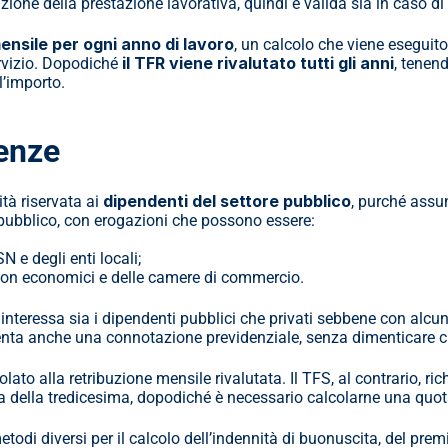
one della prestazione lavorativa, quindi è valida sia in caso d
ensile per ogni anno di lavoro
, un calcolo che viene eseguit
il TFR viene rivalutato tutti gli anni
ervizio. Dopodiché 
, tenen
l’importo.
renze
dipendenti del settore pubblico
tà riservata ai 
, purché assun
pubblico, con erogazioni che possono essere:
N e degli enti locali;
i non economici e delle camere di commercio.
 interessa sia i dipendenti pubblici che privati sebbene con alcune
esenta anche una connotazione previdenziale, senza dimenticare c
o alla retribuzione mensile rivalutata. Il TFS, al contrario, ric
 della tredicesima, dopodiché è necessario calcolarne una quota di