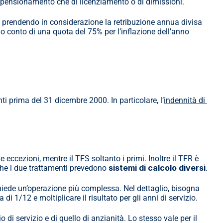
i pensionamento che di licenziamento o di dimissioni.
o prendendo in considerazione la retribuzione annua divisa 
do conto di una quota del 75% per l’inflazione dell’anno 
ti prima del 31 dicembre 2000. In particolare, l’
indennità di 
 eccezioni, mentre il TFS soltanto i primi. Inoltre il TFR è 
sistemi di calcolo diversi
he i due trattamenti prevedono 
.
hiede un’operazione più complessa. Nel dettaglio, bisogna 
 1/12 e moltiplicare il risultato per gli anni di servizio.
Ovviamente questo conteggio è indicativo, infatti esistono metodi diversi per il calcolo dell’indennità di buonuscita, del premio di servizio e di quello di anzianità. Lo stesso vale per il 