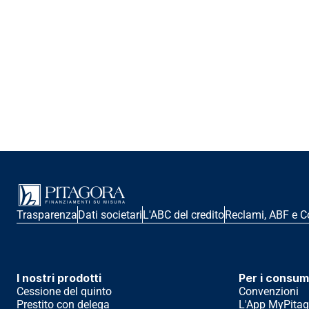
Trasparenza
Dati societari
L'ABC del credito
Reclami, ABF e C
I nostri prodotti
Per i consum
Cessione del quinto
Convenzioni
Prestito con delega
L'App MyPitag