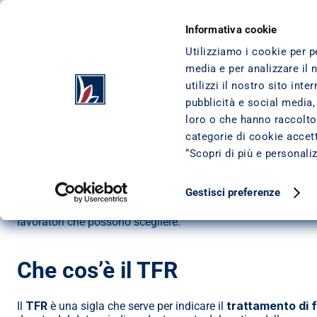
VAI AL CONTENUTO
VAI AL FOOTER
CESSIONE DEL QUINTO
I NOSTRI PRODO
Informativa cookie
Utilizziamo i cookie per p
media e per analizzare il 
HOME
/
NEWS
/
DIFFERENZA TRA TFR E TFS QUELLO CHE CE DA SAPERE
utilizzi il nostro sito int
Differenza tra TFR e TF
pubblicità e social media,
loro o che hanno raccolto 
DATA DI PUBBLICAZIONE: 
20 NOVEMBRE 2020
categorie di cookie accetta
ULTIMO AGGIORNAMENTO: 
22 GENNAIO 2021
“Scopri di più e personali
Gestisci preferenze
I lavoratori dipendenti possono beneficiare al termine del ra
tutte le sue 
riforme
, o in caso di cessazione del servizio. I t
lavoratori che possono scegliere.
Che cos’è il TFR
TFR
trattamento di 
Il 
 è una sigla che serve per indicare il 