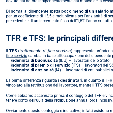
dovuta dal datore indipendentemente dal motivo della cessazi
poco meno di un salario m
Di norma, al dipendente spetta 
per un coefficiente di 13,5 e moltiplicata per l’anzianità di s
precedente e di un incremento fisso dell’1,5% l’anno su tutto 
TFR e TFS: le principali diffe
TFS
trattamento di fine servizio
Il 
 (
) rappresenta un’indenni
fine servizio
 cambia in base all’occupazione del dipendente 
indennità di buonuscita
 (IBU) – lavoratori dello Stato;
indennità di premio di servizio
 (IPS) – lavoratori del SS
indennità di anzianità
 (IA) – lavoratori di enti pubblic
destinatari
La prima differenza riguarda i 
, in quanto il TFR
vincolato alla retribuzione del lavoratore, mentre il TFS pr
Come abbiamo accennato prima, il conteggio del TFR è vincolat
tenere conto dell’80% della retribuzione annua lorda inclusiva