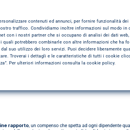
To embed a website or widget, add it to the properties panel.
TTI
DOVE SIAMO
TRASPARENZA
L'AZIENDA
ersonalizzare contenuti ed annunci, per fornire funzionalità dei
nostro traffico. Condividiamo inoltre informazioni sul modo in 
ernet con i nostri partner che si occupano di analisi dei dati web,
S: quello che c’è da sape
 i quali potrebbero combinarle con altre informazioni che ha fo
dal suo utilizzo dei loro servizi. Puoi decidere liberamente qua
re. Troverai i dettagli e le caratteristiche di tutti i cookie cli
zza”. Per ulteriori informazioni consulta la
cookie policy
.
pporto di lavoro di un’indennità aggiuntiva, una somma utile per 
rattamenti esistenti sono due, perciò è importante capire qual è la 
fine rapporto
, un compenso che spetta ad ogni dipendente quan