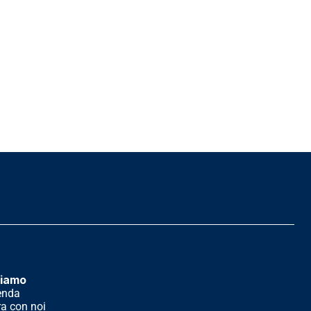
siamo
enda
a con noi