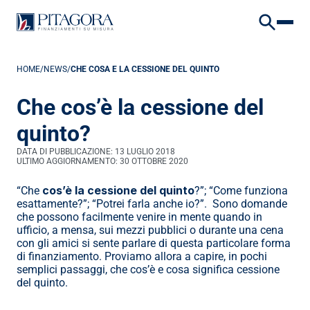
To embed a website or widget, add it to the properties panel.
VAI AL CONTENUTO
VAI AL FOOTER
HOME
/
NEWS
/
CHE COSA E LA CESSIONE DEL QUINTO
Che cos’è la cessione del 
quinto?
DATA DI PUBBLICAZIONE: 
13 LUGLIO 2018
ULTIMO AGGIORNAMENTO: 
30 OTTOBRE 2020
cos’è la cessione del quinto
“Che 
?”; “Come funziona 
esattamente?”; “Potrei farla anche io?”.  Sono domande 
che possono facilmente venire in mente quando in 
ufficio, a mensa, sui mezzi pubblici o durante una cena 
con gli amici si sente parlare di questa particolare forma 
di finanziamento. Proviamo allora a capire, in pochi 
semplici passaggi, che cos’è e cosa significa cessione 
del quinto.