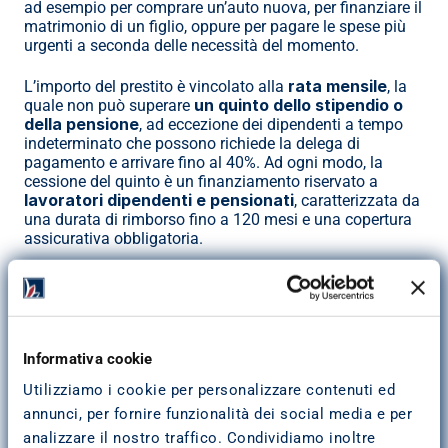
ad esempio per comprare un’auto nuova, per finanziare il 
matrimonio di un figlio, oppure per pagare le spese più 
urgenti a seconda delle necessità del momento.
rata mensile
L’importo del prestito è vincolato alla 
, la 
un quinto dello stipendio o 
quale non può superare 
della pensione
, ad eccezione dei dipendenti a tempo 
indeterminato che possono richiede la delega di 
pagamento e arrivare fino al 40%. Ad ogni modo, la 
cessione del quinto è un finanziamento riservato a 
lavoratori dipendenti e pensionati
, caratterizzata da 
una durata di rimborso fino a 120 mesi e una copertura 
assicurativa obbligatoria.
Cessione del quinto: come 
funziona e in cosa si distingue dal 
Informativa cookie
prestito personale
Utilizziamo i cookie per personalizzare contenuti ed
differenza tra cessione del quinto e 
La principale 
annunci, per fornire funzionalità dei social media e per
prestito personale
 riguarda la modalità di rimborso 
analizzare il nostro traffico. Condividiamo inoltre