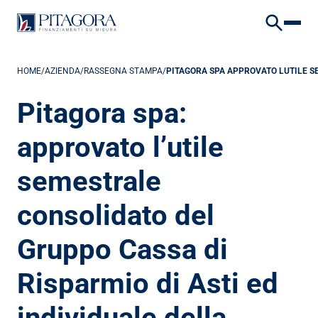
VAI AL CONTENUTO
VAI AL FOOTER
HOME
/
AZIENDA
/
RASSEGNA STAMPA
/
PITAGORA SPA APPROVATO LUTILE S
Pitagora spa: 
approvato l’utile 
semestrale 
consolidato del 
Gruppo Cassa di 
Risparmio di Asti ed 
individuale della 