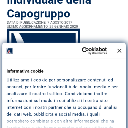
Capogruppo
DATA DI PUBBLICAZIONE: 
7 AGOSTO 2017
ULTIMO AGGIORNAMENTO: 
29 GENNAIO 2020
Informativa cookie
Utilizziamo i cookie per personalizzare contenuti ed
annunci, per fornire funzionalità dei social media e per
analizzare il nostro traffico. Condividiamo inoltre
informazioni sul modo in cui utilizzi il nostro sito
Il Consiglio di Amministrazione della Cassa di 
internet con i nostri partner che si occupano di analisi
Risparmio di Asti S.p.A., nella seduta di lunedì 7 
dei dati web, pubblicità e social media, i quali
agosto, ha approvato le situazioni patrimoniali ed 
economiche individuale e consolidata.
potrebbero combinarle con altre informazioni che ha
fornito loro o che hanno raccolto dal suo utilizzo dei