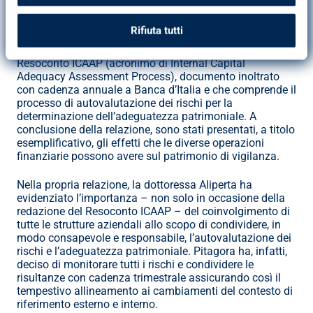
regolamentare in uno strumento di risk management 
utile alle strategie aziendali.
Rifiuta tutti
In particolare sono stati esposti i principi di redazione del 
Resoconto ICAAP (acronimo di Internal Capital 
Adequacy Assessment Process), documento inoltrato 
con cadenza annuale a Banca d’Italia e che comprende il 
processo di autovalutazione dei rischi per la 
determinazione dell’adeguatezza patrimoniale. A 
conclusione della relazione, sono stati presentati, a titolo 
esemplificativo, gli effetti che le diverse operazioni 
finanziarie possono avere sul patrimonio di vigilanza.
Nella propria relazione, la dottoressa Aliperta ha 
evidenziato l’importanza – non solo in occasione della 
redazione del Resoconto ICAAP – del coinvolgimento di 
tutte le strutture aziendali allo scopo di condividere, in 
modo consapevole e responsabile, l’autovalutazione dei 
rischi e l’adeguatezza patrimoniale. Pitagora ha, infatti, 
deciso di monitorare tutti i rischi e condividere le 
risultanze con cadenza trimestrale assicurando così il 
tempestivo allineamento ai cambiamenti del contesto di 
riferimento esterno e interno.