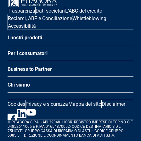
Trasparenza
Dati societari
L'ABC del credito
Reclami, ABF e Conciliazione
Whistleblowing
Accessibilità
I nostri prodotti
Per i consumatori
Business to Partner
Chi siamo
Cookies
Privacy e sicurezza
Mappa del sito
Disclaimer
© PITAGORA S.P.A. - ABI 32048.1 ISCR. REGISTRO IMPRESE DI TORINO, C.F. 
04852611005 E P.IVA 01654870052- CODICE DESTINATARIO S.D.L. 
75HCYT1 GRUPPO CASSA DI RISPARMIO DI ASTI – CODICE GRUPPO 
6085.5 – DIREZIONE E COORDINAMENTO BANCA DI ASTI S.P.A.