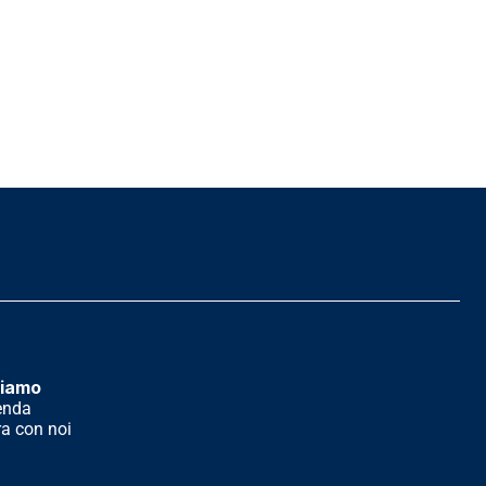
siamo
enda
a con noi