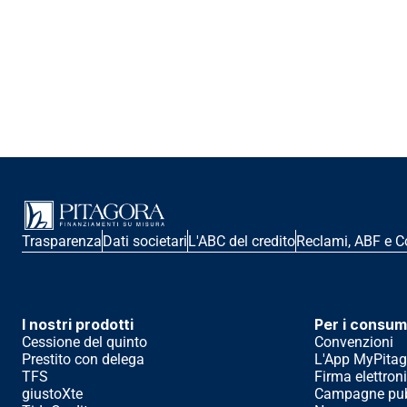
Trasparenza
Dati societari
L'ABC del credito
Reclami, ABF e C
I nostri prodotti
Per i consum
Cessione del quinto
Convenzioni
Prestito con delega
L'App MyPitag
TFS
Firma elettron
giustoXte
Campagne pubb