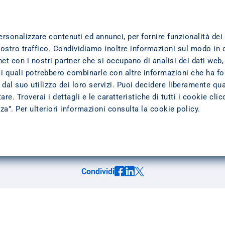
TTI
DOVE SIAMO
TRASPARENZA
L'AZIENDA
ersonalizzare contenuti ed annunci, per fornire funzionalità dei
nostro traffico. Condividiamo inoltre informazioni sul modo in 
ernet con i nostri partner che si occupano di analisi dei dati web,
fisiche
 i quali potrebbero combinarle con altre informazioni che ha fo
dal suo utilizzo dei loro servizi. Puoi decidere liberamente qua
re. Troverai i dettagli e le caratteristiche di tutti i cookie cli
zza”. Per ulteriori informazioni consulta la
cookie policy
.
la clientela è di grande attualità e interesse. Nell’elaborato, l’a
. In particolare, l’intervento inizia dai principi generali, analizz
 successivamente descritte
nto e il principio di adeguatezza rispetto al profilo del cliente. I
Condividi