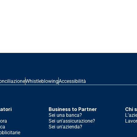
onciliazione
Whistleblowing
Accessibilità
atori
Business to Partner
Chi 
Sei una banca?
L'azi
ora
Sei un'assicurazione?
Lavor
ica
Sei un'azienda?
licitarie