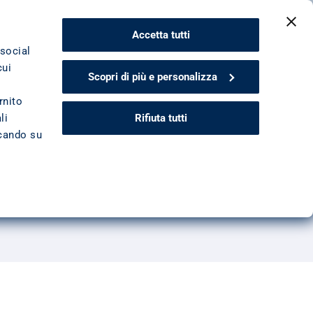
CONTATTACI
Accetta tutti
 social
cui
Scopri di più e personalizza
rnito
Rifiuta tutti
li
ccando su
utore affronta la materia, in primis, in una prospettiva
ando gli obiettivi di una corretta valutazione creditizia. 
nfine, l’autore termina la trattazione con alcuni riferimenti 