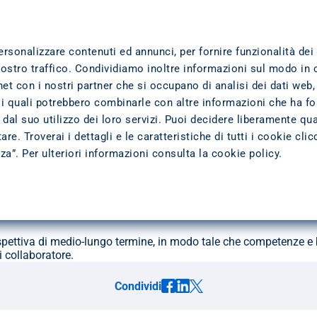
TTI
DOVE SIAMO
TRASPARENZA
L'AZIENDA
ersonalizzare contenuti ed annunci, per fornire funzionalità dei
nostro traffico. Condividiamo inoltre informazioni sul modo in 
 DELLESPERIENZA DEL CLIENTE
ernet con i nostri partner che si occupano di analisi dei dati web,
lio finale dell’esperienza
 i quali potrebbero combinarle con altre informazioni che ha fo
dal suo utilizzo dei loro servizi. Puoi decidere liberamente qua
re. Troverai i dettagli e le caratteristiche di tutti i cookie cli
zza”. Per ulteriori informazioni consulta la
cookie policy
.
a rinnovata, le attività della Pitagora Academy. Che forma gli Age
ivo, ritornato a pieno regime a settembre 2022, destinato ai nuov
i lavora in azienda.
prospettiva di medio-lungo termine, in modo tale che competenze
i collaboratore.
Condividi