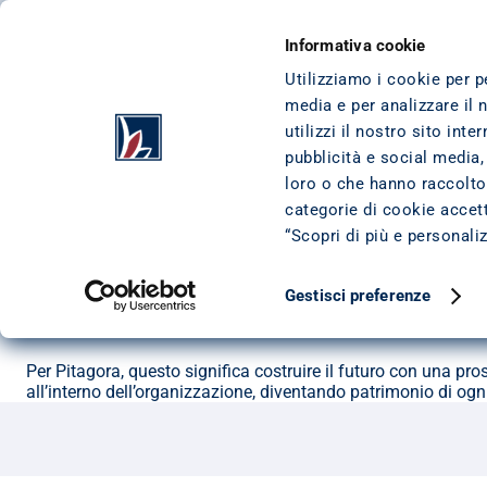
VAI AL CONTENUTO
VAI AL FOOTER
CESSIONE DEL QUINTO
I NOSTRI PRODO
Informativa cookie
Utilizziamo i cookie per p
media e per analizzare il 
HOME
/
AZIENDA
/
RASSEGNA STAMPA
/
FORMARE LAGENTE IL MIGLIO FINALE
utilizzi il nostro sito int
Formare l’Agente, il mig
pubblicità e social media,
loro o che hanno raccolto 
DATA DI PUBBLICAZIONE: 
19 OTTOBRE 2022
categorie di cookie accetta
ULTIMO AGGIORNAMENTO: 
18 MARZO 2024
“Scopri di più e personali
A settembre 2022 sono ripartite in presenza, e con una formul
clienti e ai partner di business. In filiale e online.
Gestisci preferenze
Alin Damiani e Alfredo Furnari raccontano il percorso format
che entrano nella rete e per  migliorare le competenze per ch
Per Pitagora, questo significa costruire il futuro con una 
all’interno dell’organizzazione, diventando patrimonio di ogn