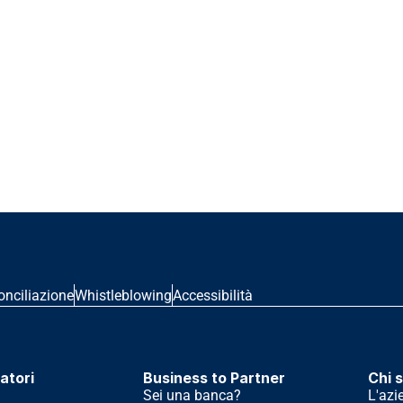
onciliazione
Whistleblowing
Accessibilità
atori
Business to Partner
Chi 
Sei una banca?
L'azi