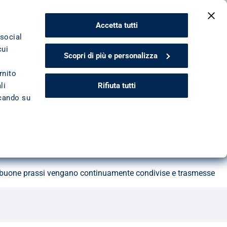
CONTATTACI
Accetta tutti
 social
cui
Scopri di più e personalizza
 del cliente
rnito
Rifiuta tutti
li
ccando su
nti per garantire un’esperienza ottimale e uniforme a tutti i 
i colleghi
 e buone prassi vengano continuamente condivise e trasmesse 