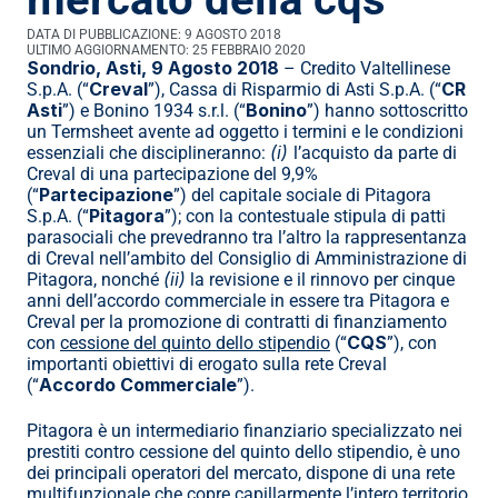
DATA DI PUBBLICAZIONE: 
9 AGOSTO 2018
ULTIMO AGGIORNAMENTO: 
25 FEBBRAIO 2020
Sondrio, Asti, 9 Agosto 2018 
– Credito Valtellinese 
Creval
CR 
S.p.A. (“
”), Cassa di Risparmio di Asti S.p.A. (“
Asti
Bonino
”) e Bonino 1934 s.r.l. (“
”) hanno sottoscritto 
un Termsheet avente ad oggetto i termini e le condizioni 
(i) 
essenziali che disciplineranno: 
l’acquisto da parte di 
Creval di una partecipazione del 9,9% 
Partecipazione
(“
”) del capitale sociale di Pitagora 
Pitagora
S.p.A. (“
”); con la contestuale stipula di patti 
parasociali che prevedranno tra l’altro la rappresentanza 
di Creval nell’ambito del Consiglio di Amministrazione di 
(ii)
Pitagora, nonché 
 la revisione e il rinnovo per cinque 
anni dell’accordo commerciale in essere tra Pitagora e 
Creval per la promozione di contratti di finanziamento 
CQS
con 
cessione del quinto dello stipendio
 (“
”), con 
importanti obiettivi di erogato sulla rete Creval 
Accordo Commerciale
(“
”).
Pitagora è un intermediario finanziario specializzato nei 
prestiti contro cessione del quinto dello stipendio, è uno 
dei principali operatori del mercato, dispone di una rete 
multifunzionale che copre capillarmente l’intero territorio 