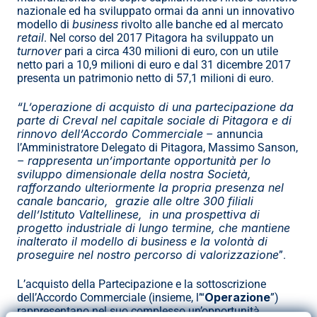
nazionale ed ha sviluppato ormai da anni un innovativo 
business
modello di 
 rivolto alle banche ed al mercato 
retail
. Nel corso del 2017 Pitagora ha sviluppato un 
turnover
 pari a circa 430 milioni di euro, con un utile 
netto pari a 10,9 milioni di euro e dal 31 dicembre 2017 
presenta un patrimonio netto di 57,1 milioni di euro.
“L’operazione di acquisto di una partecipazione da 
parte di Creval nel capitale sociale di Pitagora e di 
rinnovo dell’Accordo Commerciale
 – annuncia 
l’Amministratore Delegato di Pitagora, Massimo Sanson, 
rappresenta un’importante opportunità per lo 
– 
sviluppo dimensionale della nostra Società, 
rafforzando ulteriormente la propria presenza nel 
canale bancario,  grazie alle oltre 300 filiali 
dell’Istituto Valtellinese,  in una prospettiva di 
progetto industriale di lungo termine, che mantiene 
inalterato il modello di business e la volontà di 
proseguire nel nostro percorso di valorizzazione
”.
L’acquisto della Partecipazione e la sottoscrizione 
Operazione
dell’Accordo Commerciale (insieme, l’“
”) 
rappresentano nel suo complesso un’opportunità 