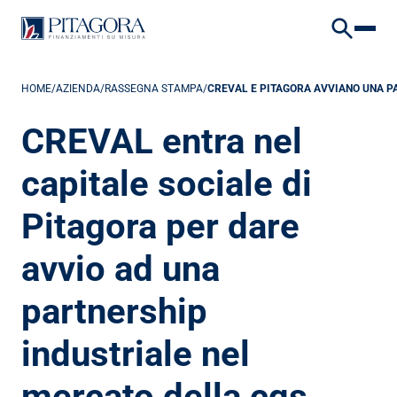
VAI AL CONTENUTO
VAI AL FOOTER
HOME
/
AZIENDA
/
RASSEGNA STAMPA
/
CREVAL E PITAGORA AVVIANO UNA P
CREVAL entra nel 
capitale sociale di 
Pitagora per dare 
avvio ad una 
partnership 
industriale nel 
mercato della cqs