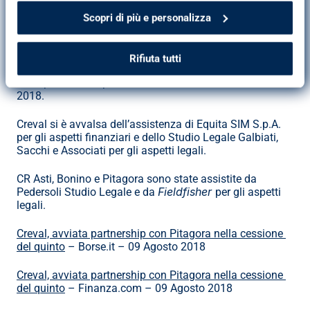
credito al consumo e il conseguente aumento della 
capacità di generazione di commissioni.
Scopri di più e personalizza
Subordinatamente al completamento delle usuali attività 
due diligence
di 
 e alla definizione di accordi finali alla 
Rifiuta tutti
closing
luce di quanto già pattuito nel Term Sheet, il 
dell’Operazione è previsto entro il mese di novembre 
2018.
Creval si è avvalsa dell’assistenza di Equita SIM S.p.A. 
per gli aspetti finanziari e dello Studio Legale Galbiati, 
Sacchi e Associati per gli aspetti legali.
CR Asti, Bonino e Pitagora sono state assistite da 
Fieldfisher 
Pedersoli Studio Legale e da 
per gli aspetti 
legali.
Creval, avviata partnership con Pitagora nella cessione 
del quinto
 – Borse.it – 09 Agosto 2018
Creval, avviata partnership con Pitagora nella cessione 
del quinto
 – Finanza.com – 09 Agosto 2018