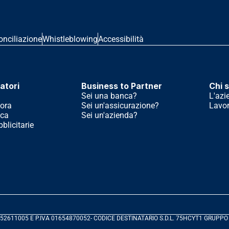
onciliazione
Whistleblowing
Accessibilità
atori
Business to Partner
Chi 
Sei una banca?
L'azi
ora
Sei un'assicurazione?
Lavor
ica
Sei un'azienda?
licitarie
 04852611005 E P.IVA 01654870052- CODICE DESTINATARIO S.D.L. 75HCYT1 GRUPPO