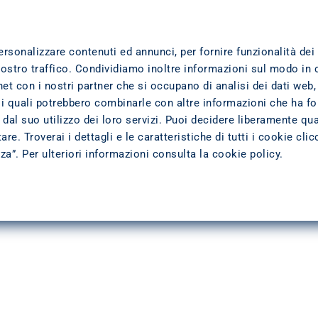
TTI
DOVE SIAMO
TRASPARENZA
L'AZIENDA
ersonalizzare contenuti ed annunci, per fornire funzionalità dei
nostro traffico. Condividiamo inoltre informazioni sul modo in 
TERZA FASE DI SVILUPPO
ernet con i nostri partner che si occupano di analisi dei dati web,
 verso la terza fase di s
 i quali potrebbero combinarle con altre informazioni che ha fo
dal suo utilizzo dei loro servizi. Puoi decidere liberamente qua
re. Troverai i dettagli e le caratteristiche di tutti i cookie cli
zza”. Per ulteriori informazioni consulta la
cookie policy
.