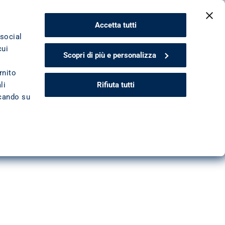
CONTATTACI
Accetta tutti
 social
cui
Scopri di più e personalizza
viluppo
rnito
Rifiuta tutti
li
ccando su