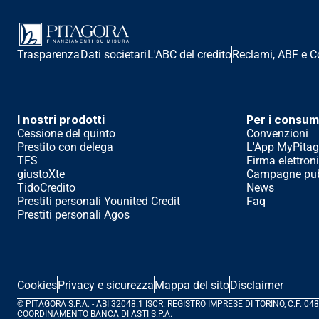
Trasparenza
Dati societari
L'ABC del credito
Reclami, ABF e C
I nostri prodotti
Per i consum
Cessione del quinto
Convenzioni
Prestito con delega
L'App MyPitag
TFS
Firma elettron
giustoXte
Campagne pubb
TidoCredito
News
Prestiti personali Younited Credit
Faq
Prestiti personali Agos
Cookies
Privacy e sicurezza
Mappa del sito
Disclaimer
© PITAGORA S.P.A. - ABI 32048.1 ISCR. REGISTRO IMPRESE DI TORINO, C.F.
COORDINAMENTO BANCA DI ASTI S.P.A.