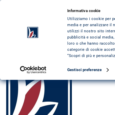
VAI AL CONTENUTO
VAI AL FOOTER
CESSIONE DEL QUINTO
I NOSTRI PRODO
Informativa cookie
Utilizziamo i cookie per p
media e per analizzare il 
HOME
/
AZIENDA
/
RASSEGNA STAMPA
/
AZIENDA BANCA PITAGORA VERSO LA 
utilizzi il nostro sito int
Azienda Banca: Pitagora
pubblicità e social media,
loro o che hanno raccolto 
DATA DI PUBBLICAZIONE: 
1 FEBBRAIO 2015
categorie di cookie accetta
ULTIMO AGGIORNAMENTO: 
7 GENNAIO 2020
“Scopri di più e personali
Gestisci preferenze