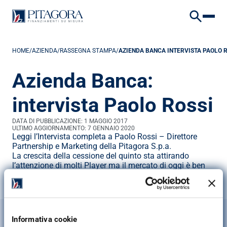
VAI AL CONTENUTO
VAI AL FOOTER
HOME
/
AZIENDA
/
RASSEGNA STAMPA
/
AZIENDA BANCA INTERVISTA PAOLO 
Azienda Banca: 
intervista Paolo Rossi
DATA DI PUBBLICAZIONE: 
1 MAGGIO 2017
ULTIMO AGGIORNAMENTO: 
7 GENNAIO 2020
Leggi l’Intervista completa a Paolo Rossi – Direttore 
Partnership e Marketing della Pitagora S.p.a.
La crescita della cessione del quinto sta attirando 
l’attenzione di molti Player ma il mercato di oggi è ben 
diverso da quello di inizio secolo. Il Regolatore ha 
riplasmato un settore che si sta autoriformando e deve 
affrontare la trasformazione digitale.
Condividi
Informativa cookie