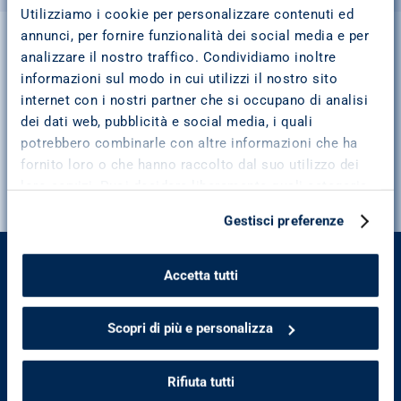
Utilizziamo i cookie per personalizzare contenuti ed
annunci, per fornire funzionalità dei social media e per
analizzare il nostro traffico. Condividiamo inoltre
informazioni sul modo in cui utilizzi il nostro sito
internet con i nostri partner che si occupano di analisi
dei dati web, pubblicità e social media, i quali
potrebbero combinarle con altre informazioni che ha
fornito loro o che hanno raccolto dal suo utilizzo dei
loro servizi. Puoi decidere liberamente quali categorie
di cookie accettare. Troverai i dettagli e le
Gestisci preferenze
caratteristiche di tutti i cookie cliccando su “Scopri di
più e personalizza”. Per ulteriori informazioni consulta
la
cookie policy
.
Accetta tutti
Trasparenza
Dati societari
L'ABC del credito
Scopri di più e personalizza
Reclami, ABF e Conciliazione
Whistleblowing
Accessibilità
Rifiuta tutti
I nostri prodotti