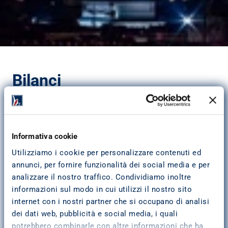
Bilanci
Consulta o scarica la versione pdf dei Bilanci predisposti 
da Pitagora SpA.
Bilancio 2025
Bilancio 2024
Informativa cookie
Bilancio 2023
Bilancio 2022
Utilizziamo i cookie per personalizzare contenuti ed
Bilancio 2021
annunci, per fornire funzionalità dei social media e per
Bilancio 2020
analizzare il nostro traffico. Condividiamo inoltre
Bilancio 2019
informazioni sul modo in cui utilizzi il nostro sito
Bilancio 2018
internet con i nostri partner che si occupano di analisi
Bilancio 2017
dei dati web, pubblicità e social media, i quali
Bilancio 2016
potrebbero combinarle con altre informazioni che ha