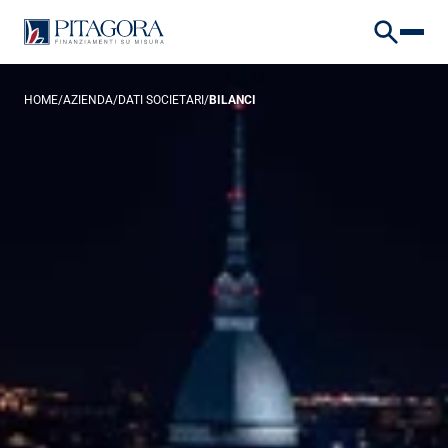
VAI AL CONTENUTO
VAI AL FOOTER
HOME
/
AZIENDA
/
DATI SOCIETARI
/
BILANCI