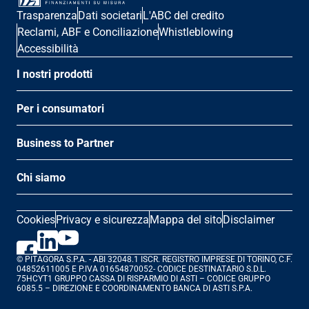
Trasparenza
Dati societari
L'ABC del credito
Reclami, ABF e Conciliazione
Whistleblowing
Accessibilità
I nostri prodotti
Per i consumatori
Business to Partner
Chi siamo
Cookies
Privacy e sicurezza
Mappa del sito
Disclaimer
© PITAGORA S.P.A. - ABI 32048.1 ISCR. REGISTRO IMPRESE DI TORINO, C.F. 
04852611005 E P.IVA 01654870052- CODICE DESTINATARIO S.D.L. 
75HCYT1 GRUPPO CASSA DI RISPARMIO DI ASTI – CODICE GRUPPO 
6085.5 – DIREZIONE E COORDINAMENTO BANCA DI ASTI S.P.A.