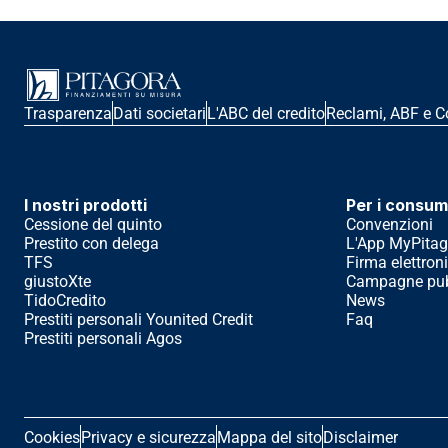
Trasparenza
Dati societari
L'ABC del credito
Reclami, ABF e C
I nostri prodotti
Per i consum
Cessione del quinto
Convenzioni
Prestito con delega
L'App MyPitag
TFS
Firma elettron
giustoXte
Campagne pubb
TidoCredito
News
Prestiti personali Younited Credit
Faq
Prestiti personali Agos
Cookies
Privacy e sicurezza
Mappa del sito
Disclaimer