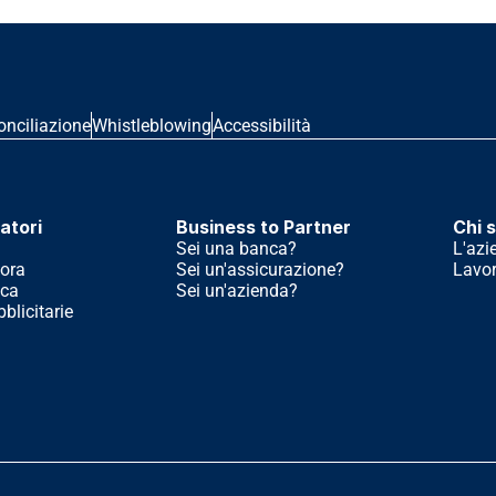
onciliazione
Whistleblowing
Accessibilità
atori
Business to Partner
Chi 
Sei una banca?
L'azi
ora
Sei un'assicurazione?
Lavor
ica
Sei un'azienda?
licitarie