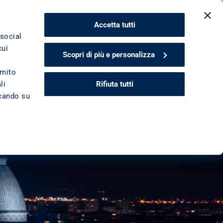
CONTATTACI
Accetta tutti
 social
cui
Scopri di più e personalizza
rnito
Rifiuta tutti
li
ccando su