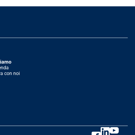
siamo
enda
a con noi