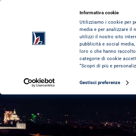
VAI AL CONTENUTO
VAI AL FOOTER
CESSIONE DEL QUINTO
I NOSTRI PRODO
Informativa cookie
Utilizziamo i cookie per p
media e per analizzare il 
HOME
/
AZIENDA
/
BUSINESS TO PARTNER
/
SEI UNAZIENDA
utilizzi il nostro sito int
pubblicità e social media,
loro o che hanno raccolto 
categorie di cookie accetta
“Scopri di più e personali
Gestisci preferenze