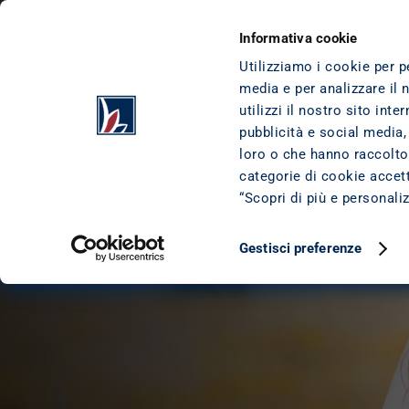
Informativa cookie
Utilizziamo i cookie per p
media e per analizzare il 
utilizzi il nostro sito int
Organizza con 
pubblicità e social media,
serenità il tuo giorno 
loro o che hanno raccolto 
categorie di cookie accetta
perfetto!
“Scopri di più e personali
Fino a 75.000€
Gestisci preferenze
Dedicati alla cura di ogni dettaglio della cerimonia, dalla scelta dell’abito nuziale all’affitto della 
location, rendendo così il giorno delle nozze un ricordo indelebile per tutta la vita.