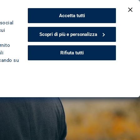
Accetta tutti
 social
cui
Scopri di più e personalizza
rnito
Rifiuta tutti
li
ccando su