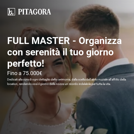
FULL MASTER - Organizza 
con serenità il tuo giorno 
perfetto!
Fino a 75.000€
Dedicati alla cura di ogni dettaglio della cerimonia, dalla scelta dell’abito nuziale all’affitto della 
location, rendendo così il giorno delle nozze un ricordo indelebile per tutta la vita.