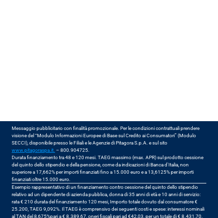
Messaggio pubblicitario con finalità promozionale. Per le condizioni contrattuali prendere 
visione del “Modulo Informazioni Europee di Base sul Credito ai Consumatori” (Modulo 
SECCI), disponibile presso le Filiali e le Agenzie di Pitagora S.p.A. e sul sito 
www.pitagoraspa.it.
 – 800.904725.
Durata finanziamento tra 48 e 120 mesi. TAEG massimo (max. APR) sul prodotto cessione 
del quinto dello stipendio e della pensione, come da indicazioni di Banca d'Italia, non 
superiore a 17,662% per importi finanziati fino a 15.000 euro e a 13,6125% per importi 
finanziati oltre 15.000 euro.
Esempio rappresentativo di un finanziamento contro cessione del quinto dello stipendio 
relativo ad un dipendente di azienda pubblica, donna di 35 anni di età e 10 anni di servizio: 
rata € 210 durata del finanziamento 120 mesi, Importo totale dovuto dal consumatore € 
25.200, TAEG 9,092%. Il TAEG è comprensivo dei seguenti costi e spese: interessi nominali 
al TAN del 8,675%pari a € 8.389,67, oneri fiscali pari ad €42,03, per un totale di € 8.431,70. 