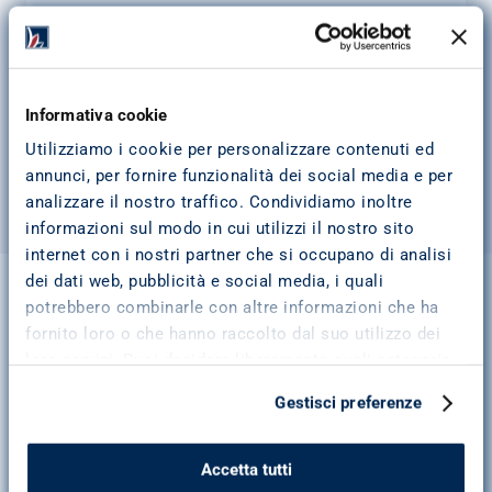
Informativa cookie
Fino a
Fino a
75.000 €
120 rate mensili
Utilizziamo i cookie per personalizzare contenuti ed
annunci, per fornire funzionalità dei social media e per
analizzare il nostro traffico. Condividiamo inoltre
informazioni sul modo in cui utilizzi il nostro sito
internet con i nostri partner che si occupano di analisi
dei dati web, pubblicità e social media, i quali
potrebbero combinarle con altre informazioni che ha
Realizza i tuoi progetti con 
fornito loro o che hanno raccolto dal suo utilizzo dei
Pitagora
loro servizi. Puoi decidere liberamente quali categorie
di cookie accettare. Troverai i dettagli e le
Gestisci preferenze
caratteristiche di tutti i cookie cliccando su “Scopri di
più e personalizza”. Per ulteriori informazioni consulta
la
cookie policy
.
Accetta tutti