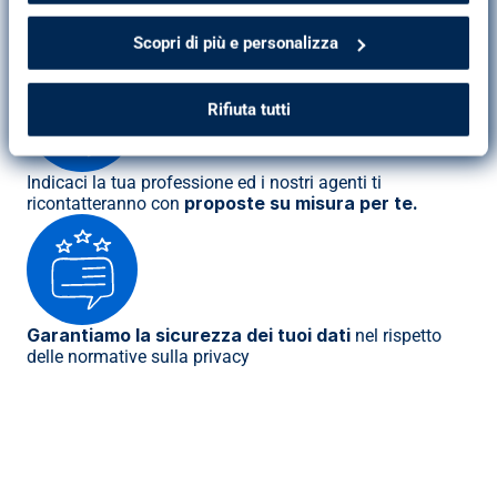
Il 96% dei 
Non aspettare per realizzare i tuoi sogni! 
Scopri di più e personalizza
clienti contattati è soddisfatto del servizio.
Rifiuta tutti
Indicaci la tua professione ed i nostri agenti ti 
proposte su misura per te.
ricontatteranno con 
Garantiamo la sicurezza dei tuoi dati
 nel rispetto 
delle normative sulla privacy